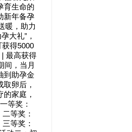
孕育生命的
动新年备孕
送暖，助力
孕大礼”，
获得5000
| 最高获得
期间，当月
抽到助孕金
成取卵后，
疗的家庭，
一等奖：
）二等奖：
）三等奖：