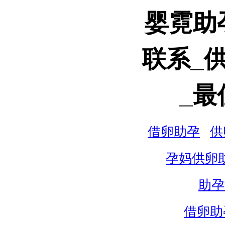
婴霓助
联系_
_最
借卵助孕
供
孕妈供卵
助孕
借卵助