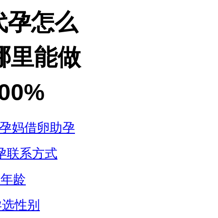
代孕怎么
哪里能做
00%
孕妈借卵助孕
孕联系方式
孕年龄
孕选性别