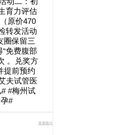
）活动二：初
方生育力评估
（原价470
体检转发活动
友圈保留三
得“免费腹部
次 。兑奖方
并提前预约
艾夫试管医
# #梅州试
备孕#
查看图片