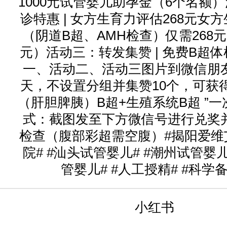
1000元试管婴儿助孕金（6个名额
诊特惠 | 女方生育力评估268元女
（阴道B超、AMH检查）仅需268元
元）活动三：转发集赞 | 免费B超
一、活动二、活动三图片到微信朋
天，不设置分组并集赞10个，可获
（肝胆脾胰）B超+生殖系统B超 ”一
式：截图发至下方微信号进行兑奖
检查（腹部彩超需空腹）#揭阳爱维
院# #汕头试管婴儿# #潮州试管婴儿
管婴儿# #人工授精# #科学
小红书